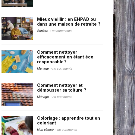
Mieux vieillir : en EHPAD ou
dans une maison de retraite ?
Seniors
no comments
Comment nettoyer
efficacement en étant éco
responsable ?
Ménage
no comments
Comment nettoyer et
démousser sa toiture ?
Ménage
no comments
Coloriage : apprendre tout en
coloriant
Non classé
no comments