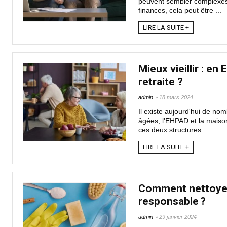
peuvent sembler complexes, e
finances, cela peut être ...
LIRE LA SUITE +
Mieux vieillir : e
retraite ?
admin
18 mars 2024
Il existe aujourd'hui de n
âgées, l'EHPAD et la maison
ces deux structures ...
LIRE LA SUITE +
Comment nettoyer
responsable ?
admin
29 janvier 2024